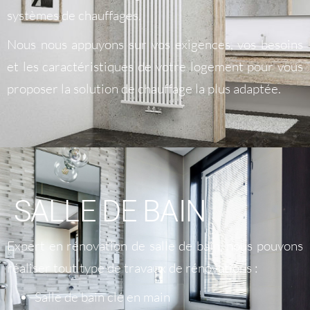
systèmes de chauffages.
Nous nous appuyons sur vos exigences, vos besoins
et les caractéristiques de votre logement pour vous
proposer la solution de chauffage la plus adaptée.
SALLE DE BAIN
Expert en rénovation de salle de bain, nous pouvons
réaliser tout type de travaux de rénovations :
Salle de bain clé en main