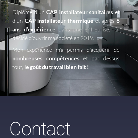
Diplômé d’un
CAP installateur sanitaires
et
d’un
CAP installateur thermique
et après
8
ans d’expérience
dans une entreprise, j’ai
décidé d’ouvrir ma société en 2019.
Mon expérience m’a permis d’acquérir de
nombreuses compétences
et par dessus
tout,
le goût du travail bien fait !
Contact